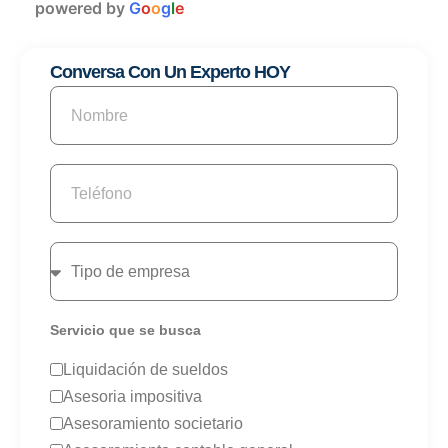
powered by
G
o
o
g
l
e
Conversa Con Un Experto HOY
Servicio que se busca
Liquidación de sueldos
Asesoria impositiva
Asesoramiento societario