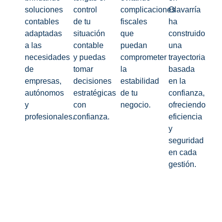
soluciones
control
complicaciones
Olavarría
contables
de tu
fiscales
ha
adaptadas
situación
que
construido
a las
contable
puedan
una
necesidades
y puedas
comprometer
trayectoria
de
tomar
la
basada
empresas,
decisiones
estabilidad
en la
autónomos
estratégicas
de tu
confianza,
y
con
negocio.
ofreciendo
profesionales.
confianza.
eficiencia
y
seguridad
en cada
gestión.