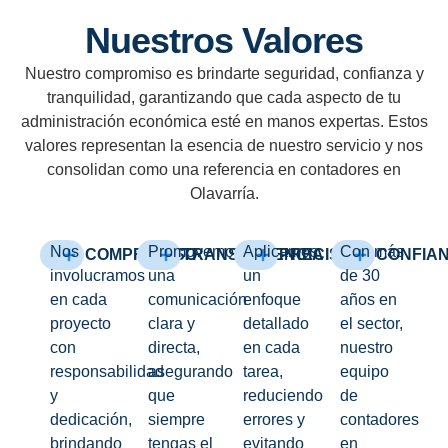
Nuestros Valores
Nuestro compromiso es brindarte seguridad, confianza y
tranquilidad, garantizando que cada aspecto de tu
administración económica esté en manos expertas. Estos
valores representan la esencia de nuestro servicio y nos
consolidan como una referencia en contadores en
Olavarría.
Nos
Promovemos
Aplicamos
Con más
COMPROMISO
TRANSPARENCIA
PRECISIÓN
CONFIA
involucramos
una
un
de 30
en cada
comunicación
enfoque
años en
proyecto
clara y
detallado
el sector,
con
directa,
en cada
nuestro
responsabilidad
asegurando
tarea,
equipo
y
que
reduciendo
de
dedicación,
siempre
errores y
contadores
brindando
tengas el
evitando
en