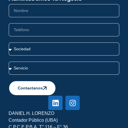
Contactanos
Alternative:
DANIEL H. LORENZO
Contador Público (UBA)
C.P.C.E.P.B.A. T° 116 – F° 36