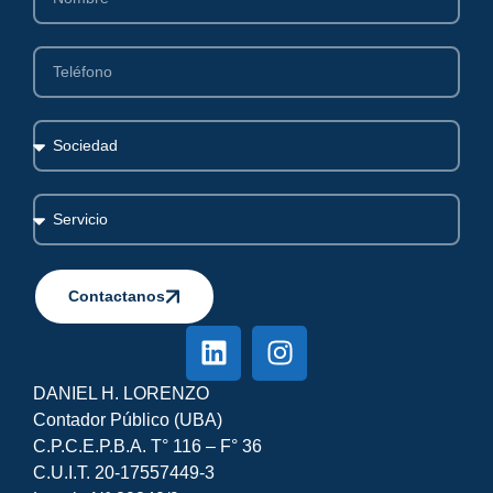
Contactanos
Alternative:
DANIEL H. LORENZO
Contador Público (UBA)
C.P.C.E.P.B.A. T° 116 – F° 36
C.U.I.T. 20-17557449-3